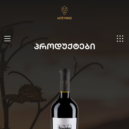
ᲞᲠᲝᲓᲣᲥᲢᲔᲑᲘ
Ge
En
Ru
Ch